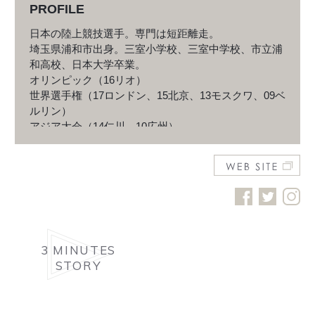
PROFILE
日本の陸上競技選手。専門は短距離走。
埼玉県浦和市出身。三室小学校、三室中学校、市立浦
和高校、日本大学卒業。
オリンピック（16リオ）
世界選手権（17ロンドン、15北京、13モスクワ、09ベ
ルリン）
アジア大会（14仁川、10広州）
3 MINUTES
STORY