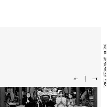
©2018 omoiwokatachini.Inc.