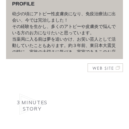
PROFILE
幼少の頃にアトピー性皮膚炎になり、免疫治療法に出
会い、今では完治しました！
その経験を生かし、多くのアトピーや皮膚炎で悩んで
いる方のお力になりたいと思っています。
当薬局に入る前は夢を追いかけ、お笑い芸人として活
動していたこともあります。約３年前、東日本大震災
の時に 家族の大切さに気づき、実家であるこのお店
を継ぐためにもどってまいりました。
その時経験した、漢方、自然薬で運動なしで４ヶ月で
－１０．７㎏痩せた経験を生かし、今は生活習慣病や
ダイエットなどの相談をメインに担当しています。
3 MINUTES
STORY