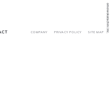
©2018 omoiwokatachini.Inc.
ACT
COMPANY
PRIVACY POLICY
SITE MAP