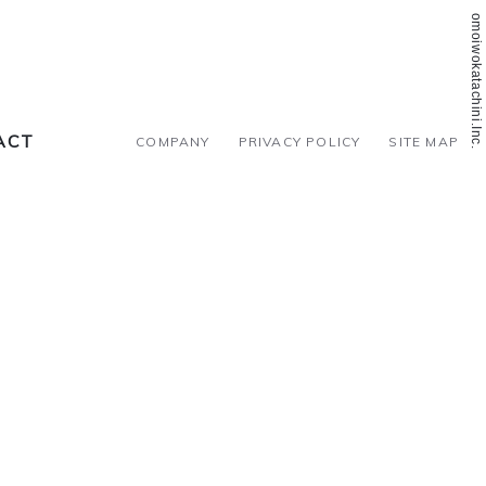
©2018 omoiwokatachini.Inc.
ACT
COMPANY
PRIVACY POLICY
SITE MAP