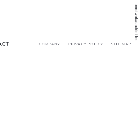
©2018 omoiwokatachini.Inc.
ACT
COMPANY
PRIVACY POLICY
SITE MAP