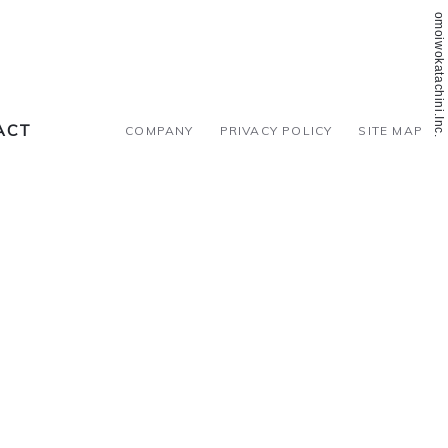
©2018 omoiwokatachini.Inc.
ACT
COMPANY
PRIVACY POLICY
SITE MAP